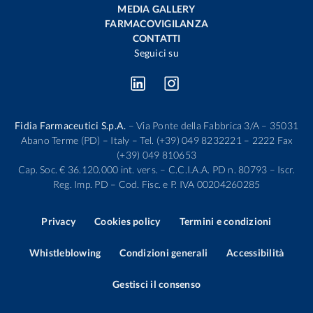
MEDIA GALLERY
FARMACOVIGILANZA
CONTATTI
Seguici su
Fidia Farmaceutici S.p.A.
– Via Ponte della Fabbrica 3/A – 35031
Abano Terme (PD) – Italy – Tel. (+39) 049 8232221 – 2222 Fax
(+39) 049 810653
Cap. Soc. € 36.120.000 int. vers. – C.C.I.A.A. PD n. 80793 – Iscr.
Reg. Imp. PD – Cod. Fisc. e P. IVA 00204260285
Privacy
Cookies policy
Termini e condizioni
Whistleblowing
Condizioni generali
Accessibilità
Gestisci il consenso