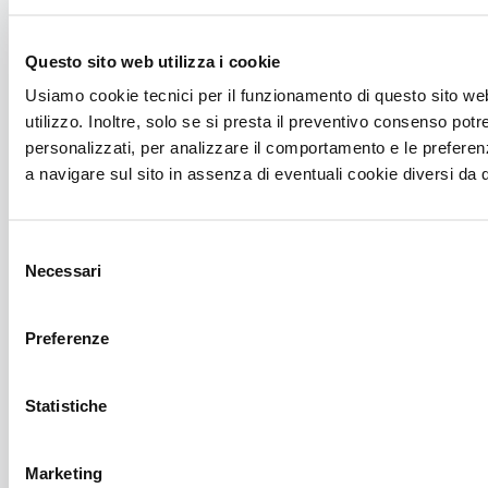
Questo sito web utilizza i cookie
Usiamo cookie tecnici per il funzionamento di questo sito web, 
utilizzo. Inoltre, solo se si presta il preventivo consenso pot
personalizzati, per analizzare il comportamento e le preferenze
a navigare sul sito in assenza di eventuali cookie diversi da 
Business Development
Identifichiamo, analizziamo e perseguiamo nuove
Selezione
opportunità di business, valutando potenziali
Necessari
del
prodotti, tecnologie e partnership che possano
consenso
sostenere gli obiettivi di crescita dell’azienda.
Preferenze
Attraverso attente ricerche di mercato e valutazioni
di potenziali collaborazioni a lungo termine,
Statistiche
garantiamo che ogni opportunità apporti il massimo
valore e contribuisca a rafforzare la presenza globale
dell’azienda.
Marketing