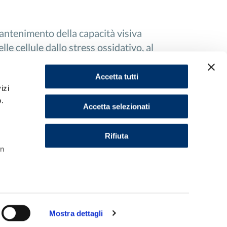
antenimento della capacità visiva
le cellule dallo stress ossidativo, al
a A, e supporta la normale funzione
Accetta tutti
izi
o.
Accetta selezionati
Rifiuta
l
in
Mostra dettagli