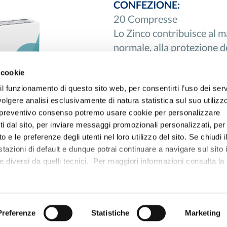
CONFEZIONE:
20 Compresse
Lo Zinco contribuisce al m
normale, alla protezione del
metabolismo della Vitamin
 cookie
del sistema immunitario.
l funzionamento di questo sito web, per consentirti l’uso dei serv
svolgere analisi esclusivamente di natura statistica sul suo utilizz
 il preventivo consenso potremo usare cookie per personalizzare
rti dal sito, per inviare messaggi promozionali personalizzati, per
e le preferenze degli utenti nel loro utilizzo del sito. Se chiudi i
azioni di default e dunque potrai continuare a navigare sul sito 
 diversi da quelli tecnici. Per maggiori informazioni consulta la
Preferenze
Statistiche
Marketing