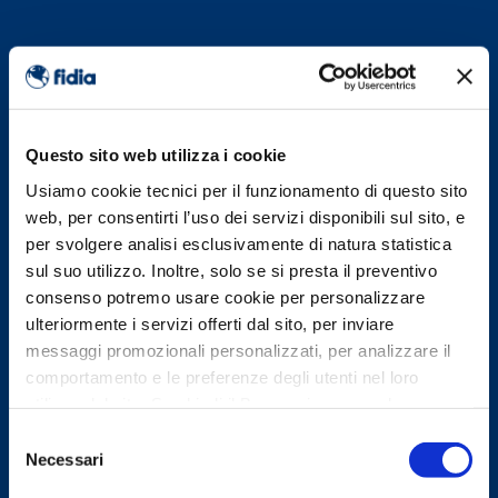
Questo sito web utilizza i cookie
Usiamo cookie tecnici per il funzionamento di questo sito
web, per consentirti l’uso dei servizi disponibili sul sito, e
per svolgere analisi esclusivamente di natura statistica
sul suo utilizzo. Inoltre, solo se si presta il preventivo
consenso potremo usare cookie per personalizzare
ulteriormente i servizi offerti dal sito, per inviare
messaggi promozionali personalizzati, per analizzare il
comportamento e le preferenze degli utenti nel loro
utilizzo del sito. Se chiudi il Banner rimangono le
impostazioni di default e dunque potrai continuare a
Selezione
navigare sul sito in assenza di eventuali cookie diversi da
Necessari
del
quelli tecnici. Per maggiori informazioni consulta la
consenso