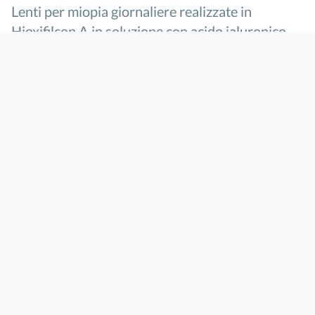
Lenti per miopia giornaliere realizzate in
Hioxifilcon A in soluzione con acido ialuronico
CONFEZIONE:
Formato da 30 lenti a contatto monouso
giornaliere
Home
»
I nostri focus
»
Ricerca prodotti
»
CONTACTA DAILY LENS YAL