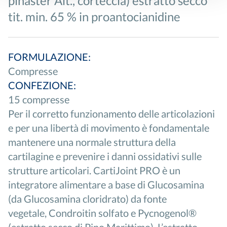
pinaster Ait., corteccia) estratto secco
tit. min. 65 % in proantocianidine
FORMULAZIONE:
Compresse
CONFEZIONE:
15 compresse
Per il corretto funzionamento delle articolazioni
e per una libertà di movimento è fondamentale
mantenere una normale struttura della
cartilagine e prevenire i danni ossidativi sulle
strutture articolari.
CartiJoint
PRO è un
integratore alimentare a base di Glucosamina
(da Glucosamina cloridrato) da fonte
vegetale,
Condroitin
solfato e
Pycnogenol
®
(estratto secco di Pino Marittimo). L’estratto