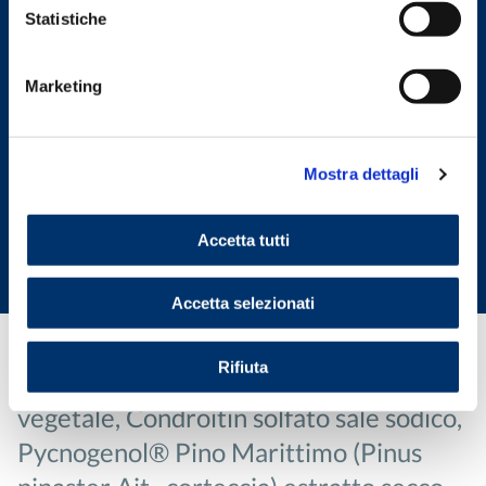
Statistiche
Marketing
Indietro
Mostra dettagli
Integratore
CARTIJOINT PRO
Accetta tutti
Accetta selezionati
Rifiuta
Glucosamina cloridrato da fonte
vegetale, Condroitin solfato sale sodico,
Pycnogenol® Pino Marittimo (Pinus