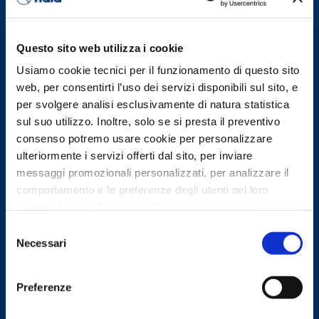
Questo sito web utilizza i cookie
Usiamo cookie tecnici per il funzionamento di questo sito
web, per consentirti l’uso dei servizi disponibili sul sito, e
per svolgere analisi esclusivamente di natura statistica
sul suo utilizzo. Inoltre, solo se si presta il preventivo
consenso potremo usare cookie per personalizzare
ulteriormente i servizi offerti dal sito, per inviare
messaggi promozionali personalizzati, per analizzare il
comportamento e le preferenze degli utenti nel loro
utilizzo del sito. Se chiudi il Banner rimangono le
impostazioni di default e dunque potrai continuare a
Selezione
navigare sul sito in assenza di eventuali cookie diversi da
Necessari
del
quelli tecnici. Per maggiori informazioni consulta la
consenso
Cookie Policy
Preferenze