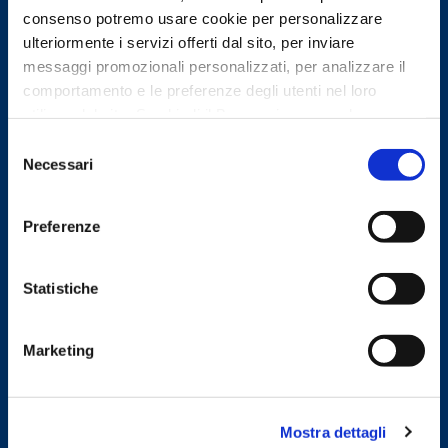
consenso potremo usare cookie per personalizzare
ulteriormente i servizi offerti dal sito, per inviare
messaggi promozionali personalizzati, per analizzare il
comportamento e le preferenze degli utenti nel loro
utilizzo del sito. Se chiudi il Banner rimangono le
impostazioni di default e dunque potrai continuare a
Selezione
navigare sul sito in assenza di eventuali cookie diversi da
Necessari
del
quelli tecnici. Per maggiori informazioni consulta la
consenso
Cookie Policy
Preferenze
Statistiche
Marketing
Indietro
Dispositivo Medico
Mostra dettagli