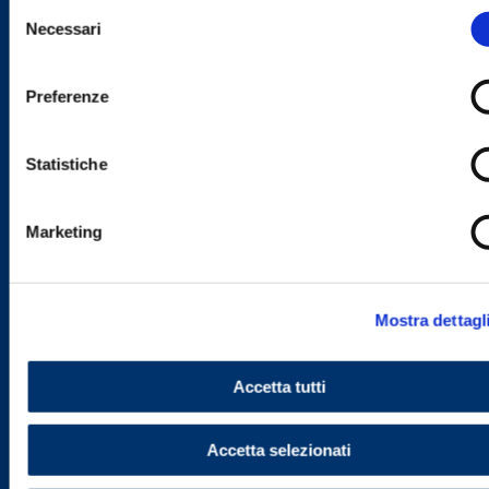
Selezione
informazioni consulta la
Cookie Policy
Necessari
del
consenso
Preferenze
Statistiche
Marketing
Mostra dettagl
Accetta tutti
Accetta selezionati