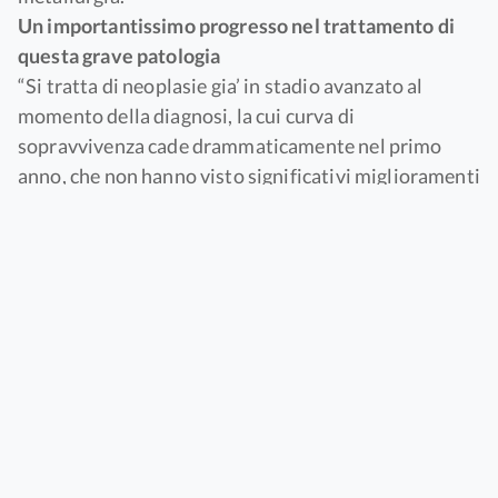
Un importantissimo progresso nel trattamento di
questa grave patologia
“Si tratta di neoplasie gia’ in stadio avanzato al
momento della diagnosi, la cui curva di
sopravvivenza cade drammaticamente nel primo
anno, che non hanno visto significativi miglioramenti
terapeutici negli ultimi trent’anni e la cui prognosi e’
sostanzialmente uniforme a livello internazionale –
dichiara il Prof. Antonio Rosato, Professore di
Immunologia presso l’Università di Padova e
Direttore dell’UOC di Immunologia e Diagnostica
Molecolare Oncologica (IDMO), nonchè Direttore
Scientifico Vicario, dell’Istituto Oncologico Veneto
IRCCS che ha condotto le prove precliniche e
sviluppato il concetto di loco-regionalità per
l’applicazione del farmaco – Il possibile utilizzo di